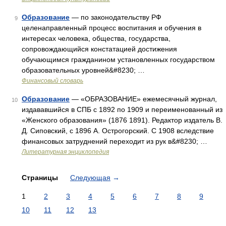
Образование
— по законодательству РФ
9
целенаправленный процесс воспитания и обучения в
интересах человека, общества, государства,
сопровождающийся констатацией достижения
обучающимся гражданином установленных государством
образовательных уровней&#8230; …
Финансовый словарь
Образование
— «ОБРАЗОВАНИЕ» ежемесячный журнал,
10
издававшийся в СПБ с 1892 по 1909 и переименованный из
«Женского образования» (1876 1891). Редактор издатель В.
Д. Сиповский, с 1896 А. Острогорский. С 1908 вследствие
финансовых затруднений переходит из рук в&#8230; …
Литературная энциклопедия
Страницы
Следующая
→
1
2
3
4
5
6
7
8
9
10
11
12
13